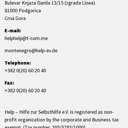
Bulevar Knjaza Danila 13/15 (zgrada Linea)
81000 Podgorica
Crna Gora
E-mail:
helphelp@t-com.me
montenegro@help-ev.de
Telephone:
+382 0(20) 60 20 40
Fax:
+382 0(20) 60 20 40
Help – Hilfe zur Selbsthilfe e.V. is registered as non-
profit organization by the corporate and Business tax
exempt. (Tax number: 205/5783/1000)