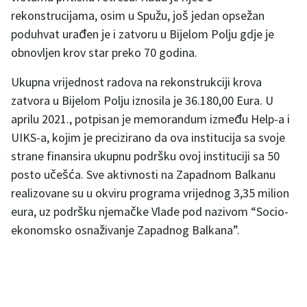
rekonstrucijama, osim u Spužu, još jedan opsežan
poduhvat urađen je i zatvoru u Bijelom Polju gdje je
obnovljen krov star preko 70 godina.
Ukupna vrijednost radova na rekonstrukciji krova
zatvora u Bijelom Polju iznosila je 36.180,00 Eura. U
aprilu 2021., potpisan je memorandum između Help-a i
UIKS-a, kojim je precizirano da ova institucija sa svoje
strane finansira ukupnu podršku ovoj instituciji sa 50
posto učešća. Sve aktivnosti na Zapadnom Balkanu
realizovane su u okviru programa vrijednog 3,35 milion
eura, uz podršku njemačke Vlade pod nazivom “Socio-
ekonomsko osnaživanje Zapadnog Balkana”.