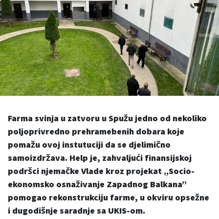
Farma svinja u zatvoru u Spužu jedno od nekoliko
poljoprivredno prehramebenih dobara koje
pomažu ovoj instutuciji da se djelimično
samoizdržava. Help je, zahvaljući finansijskoj
podršci njemačke Vlade kroz projekat „Socio-
ekonomsko osnaživanje Zapadnog Balkana”
pomogao rekonstrukciju farme, u okviru opsežne
i dugodišnje saradnje sa UKIS-om.