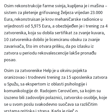
Osim rekonstrukcije farme svinja, kupljena je i mašina –
sistem za pletenje grifovanog željeza vrijedan 23.000
Eura, rekonstruisan je krov mehaničarske radionice u
vrijednosti od 5,975 Eura, a obezbijeđen je i trening za 4
zatvorenika, koja su dobila sertifikat za zvanje kuvara,
10 zatvorenika dobilo je licenciranu obuku za zvanje
zavarivača, što im otvara priliku, da po izlasku iz
zatvora u periodu rekovalescencije lakše pronađu
posao.
Osim za zatvorenike Help je u okviru pojekta
oranizovao i trodnevni trening za 15 uposlenika zatvora
u Spužu, sa ekspertom iz oblasti psihologije i
komunikologije dr. Radojem Cerovićem, sa kojim su
izuzeno bili zadovoljni polaznici, zatvorsko osoblje, koje
se u svom poslu svakodevno suočava sa različitim
vrstama pritiska i stresa. Kada je riječ o