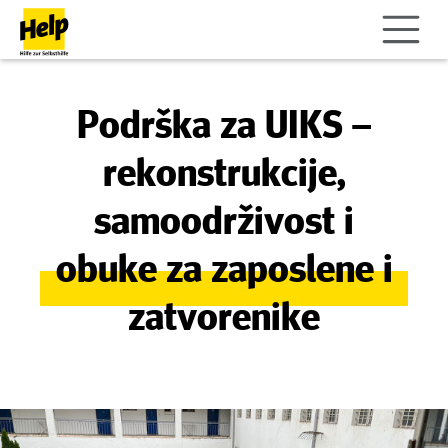
Podrška za UIKS –
rekonstrukcije,
samoodrživost i
obuke za zaposlene i
zatvorenike